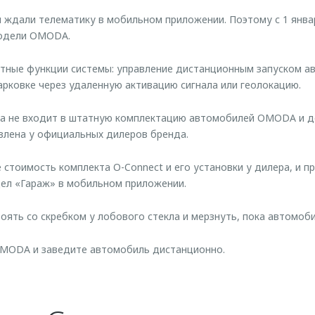
ы ждали телематику в мобильном приложении. Поэтому с 1 янва
модели OMODA.
тные функции системы: управление дистанционным запуском а
арковке через удаленную активацию сигнала или геолокацию.
ма не входит в штатную комплектацию автомобилей OMODA и 
влена у официальных дилеров бренда.
 стоимость комплекта O-Connect и его установки у дилера, и п
ел «Гараж» в мобильном приложении.
тоять со скребком у лобового стекла и мерзнуть, пока автомоби
OMODA и заведите автомобиль дистанционно.