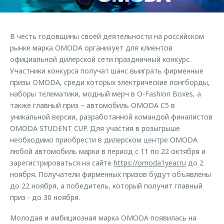
Страхование
Руководства по эксплуатации
Обратная связь
Кредитный калькулятор
Клиентская поддержка
В честь годовщины своей деятельности на российском
Аксессуары
O&J Автоклуб
рынке марка OMODA организует для клиентов
официальной дилерской сети праздничный конкурс.
Одежда и сувениры
Клуб владельцев OMODA
Участники конкурса получат шанс выиграть фирменные
Оригинальные аксессуары
Приложение O&J
призы OMODA, среди которых электрические лонгборды,
Запчасти
наборы телематики, модный мерч в O-Fashion Boxes, а
Аксессуары
также главный приз – автомобиль OMODA C5 в
Трейд-ин
Одежда и сувениры
уникальной версии, разработанной командой финалистов
OMODA STUDENT CUP. Для участия в розыгрыше
Калькулятор трейд-ин
Оригинальные аксессуары
необходимо приобрести в дилерском центре OMODA
Запчасти
любой автомобиль марки в период с 11 по 22 октября и
зарегистрироваться на сайте
https://omoda1year.ru
до 2
ноября. Получатели фирменных призов будут объявлены
до 22 ноября, а победитель, который получит главный
приз - до 30 ноября.
Молодая и амбициозная марка OMODA появилась на