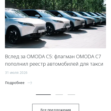
Вслед за OMODA C5: флагман OMODA C7
С
пополнил реестр автомобилей для такси
п
а
31 июля 2026
5 
Подробнее
По
Все предложения