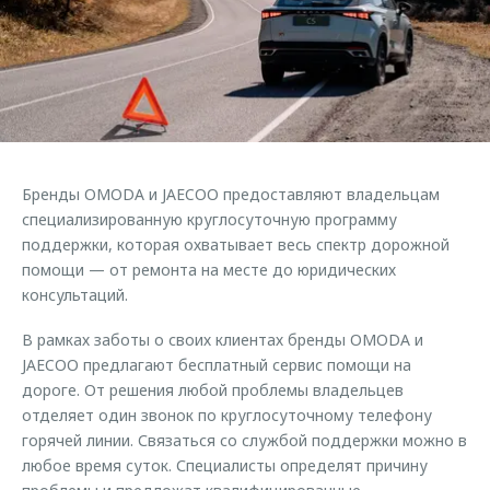
Страхование
Руководства по эксплуатации
Обратная связь
Кредитный калькулятор
Клиентская поддержка
Аксессуары
O&J Автоклуб
Одежда и сувениры
Клуб владельцев OMODA
Оригинальные аксессуары
Приложение O&J
Бренды OMODA и JAECOO предоставляют владельцам
Запчасти
Аксессуары
специализированную круглосуточную программу
поддержки, которая охватывает весь спектр дорожной
Трейд-ин
Одежда и сувениры
помощи — от ремонта на месте до юридических
Калькулятор трейд-ин
Оригинальные аксессуары
консультаций.
Запчасти
В рамках заботы о своих клиентах бренды OMODA и
JAECOO предлагают бесплатный сервис помощи на
дороге. От решения любой проблемы владельцев
отделяет один звонок по круглосуточному телефону
горячей линии. Связаться со службой поддержки можно в
любое время суток. Специалисты определят причину