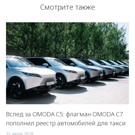
Смотрите также
Вслед за OMODA C5: флагман OMODA C7
С
пополнил реестр автомобилей для такси
п
а
31 июля 2026