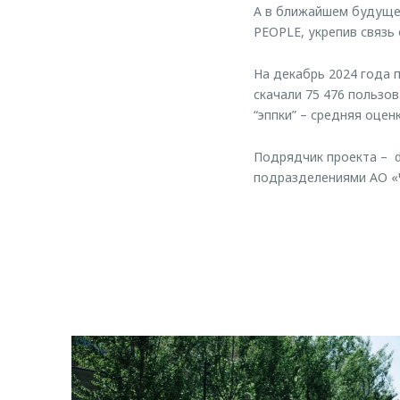
А в ближайшем будуще
PEOPLE, укрепив связь
На декабрь 2024 года п
скачали 75 476 пользо
“эппки” – средняя оценк
Подрядчик проекта – d
подразделениями АО «