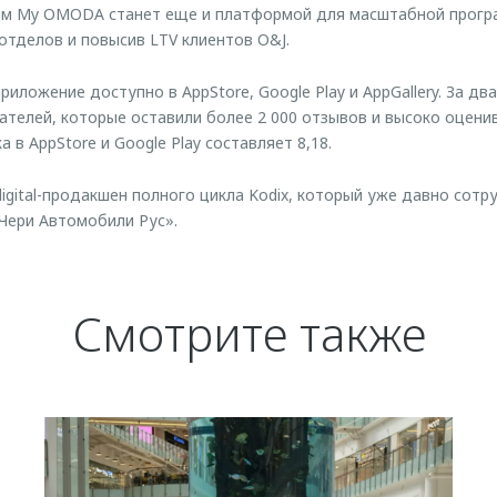
м My OMODA станет еще и платформой для масштабной програ
 отделов и повысив LTV клиентов O&J.
риложение доступно в AppStore, Google Play и AppGallery. За 
вателей, которые оставили более 2 000 отзывов и высоко оцен
а в AppStore и Google Play составляет 8,18.
igital-продакшен полного цикла Kodix, который уже давно сотр
Чери Автомобили Рус».
Смотрите также