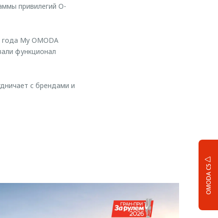
ммы привилегий O-
два года My OMODA
ивали функционал
удничает с брендами и
OMODA C5