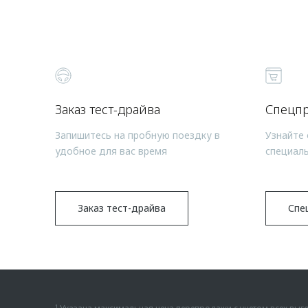
Заказ тест-драйва
Спецп
Запишитесь на пробную поездку в
Узнайте 
удобное для вас время
специал
Заказ тест-драйва
Спе