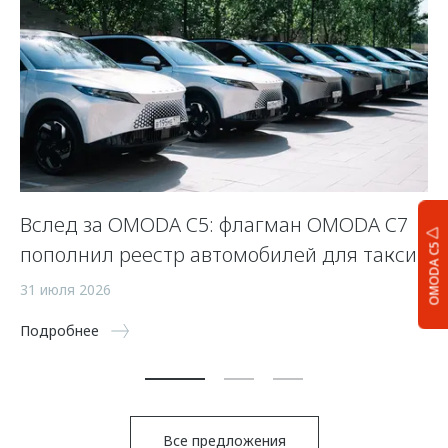
Вслед за OMODA C5: флагман OMODA C7
С
пополнил реестр автомобилей для такси
п
OMODA C5
а
31 июля 2026
5 
Подробнее
По
Все предложения