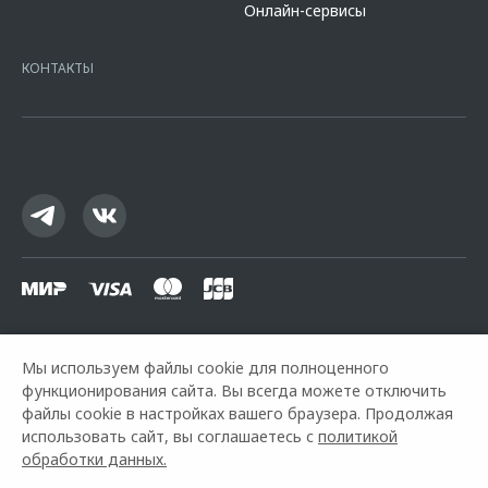
Онлайн-сервисы
platformId=alfasite
Кредит предоставляет АО Альфа-Банк. ИНН
7728168971 ОГРН 1027700067328 место нахождение 107078, г.
Москва, ул. Каланчевская, д. 27. Ген.лицензия ЦБ РФ № 1326 от
КОНТАКТЫ
16.01.2015. Предложение ограничено и не является публичной
офертой.
Мы используем файлы cookie для полноценного
функционирования сайта. Вы всегда можете отключить
Горячая линия OMODA:
+7 (812) 445-97-98
файлы cookie в настройках вашего браузера. Продолжая
использовать сайт, вы соглашаетесь с
политикой
© 2026 Аларм-Моторс
обработки данных.
Модельный ряд
Архивные модели
Контакты