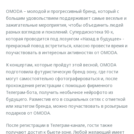
Страхование
Руководства по эксплуатации
Обратная связь
OMODA – молодой и прогрессивный бренд, который с
Кредитный калькулятор
Клиентская поддержка
большим удовольствием поддерживает самые веселые и
зажигательные мероприятия, чтобы объединить людей
Аксессуары
O&J Автоклуб
разных взглядов и поколений. Супердискотека 90-х,
Одежда и сувениры
Клуб владельцев OMODA
которая проводится под лозунгом «Назад в будущее» -
прекрасный повод встретиться, классно провести время и
Оригинальные аксессуары
Приложение O&J
поучаствовать в интересных активностях от OMODA.
Запчасти
Аксессуары
К концертам, которые пройдут этой весной, OMODA
Трейд-ин
Одежда и сувениры
подготовила футуристическую бренд-зону, где гости
Калькулятор трейд-ин
Оригинальные аксессуары
могут самостоятельно сфотографироваться и, после
прохождения регистрации с помощью фирменного
Запчасти
Телеграм-бота, получить необычное нейрофото из
будущего. Разместив его в социальных сетях с отметкой
или хештегом бренда, можно поучаствовать в розыгрыше
подарков от OMODA.
После регистрации в Телеграм-канале, гости также
получают доступ к бьюти-зоне. Любой желающий имеет