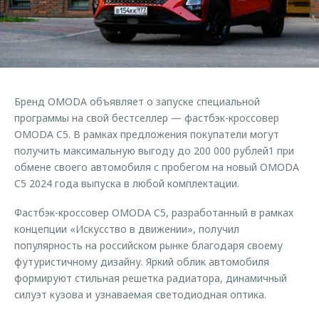
Страхование
Руководства по эксплуатации
Обратная связь
Кредитный калькулятор
Клиентская поддержка
Аксессуары
O&J Автоклуб
Одежда и сувениры
Клуб владельцев OMODA
Бренд OMODA объявляет о запуске специальной
Оригинальные аксессуары
Приложение O&J
программы на свой бестселлер — фастбэк-кроссовер
Запчасти
OMODA C5. В рамках предложения покупатели могут
Аксессуары
получить максимальную выгоду до 200 000 рублей1 при
Трейд-ин
Одежда и сувениры
обмене своего автомобиля с пробегом на новый OMODA
C5 2024 года выпуска в любой комплектации.
Калькулятор трейд-ин
Оригинальные аксессуары
Запчасти
Фастбэк-кроссовер OMODA C5, разработанный в рамках
концепции «Искусство в движении», получил
популярность на российском рынке благодаря своему
футуристичному дизайну. Яркий облик автомобиля
формируют стильная решетка радиатора, динамичный
силуэт кузова и узнаваемая светодиодная оптика.