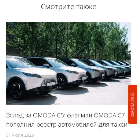
Смотрите также
OMODA C5
Вслед за OMODA C5: флагман OMODA C7
С
пополнил реестр автомобилей для такси
п
а
31 июля 2026