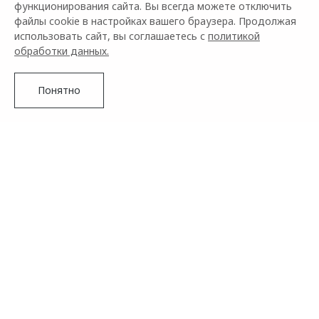
функционирования сайта. Вы всегда можете отключить
файлы cookie в настройках вашего браузера. Продолжая
использовать сайт, вы соглашаетесь с
политикой
обработки данных.
Понятно
Бренд OMODA сообщает о том, что совместный проект с
сетью кофеен Stars Coffee продолжается. В этот раз к
конкурсу присоединяется журнал о моде и красоте THE
VOICE MAG. Это означает, что у всех поклонников марки
есть шанс выиграть много замечательных подарков, в
числе которых главный приз – обновленный фастбэк-
кроссовер OMODA C5.
Подробнее
Финалистов ждет обед со звездой от журнала THE VOICE
MAG, приглашение на звездное мероприятие, а также