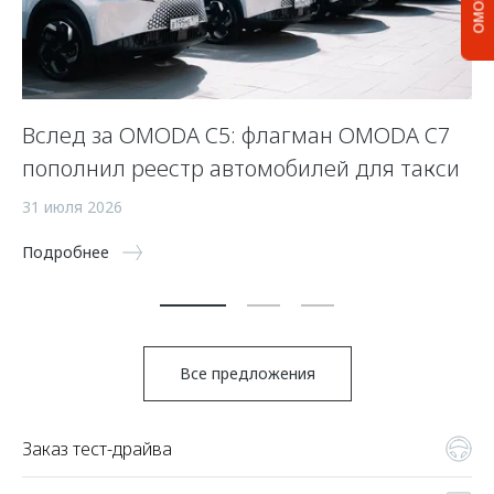
Вслед за OMODA C5: флагман OMODA C7
С
пополнил реестр автомобилей для такси
п
а
31 июля 2026
5 
Подробнее
По
Все предложения
Заказ тест-драйва