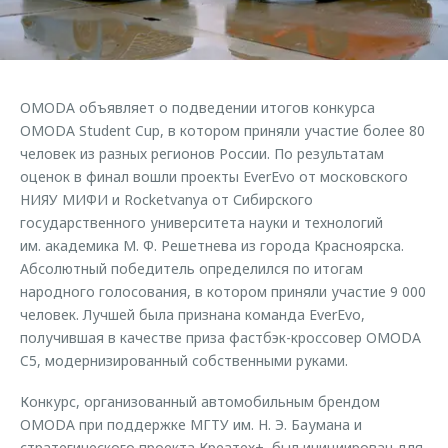
Страхование
Руководства по эксплуатации
Обратная связь
Кредитный калькулятор
Клиентская поддержка
Аксессуары
O&J Автоклуб
OMODA объявляет о подведении итогов конкурса
Одежда и сувениры
Клуб владельцев OMODA
OMODA Student Cup, в котором приняли участие более 80
Оригинальные аксессуары
Приложение O&J
человек из разных регионов России. По результатам
оценок в финал вошли проекты EverEvo от московского
Запчасти
Аксессуары
НИЯУ МИФИ и Rocketvanya от Сибирского
государственного университета науки и технологий
Трейд-ин
Одежда и сувениры
им. академика М. Ф. Решетнева из города Красноярска.
Калькулятор трейд-ин
Оригинальные аксессуары
Абсолютный победитель определился по итогам
народного голосования, в котором приняли участие 9 000
Запчасти
человек. Лучшей была признана команда EverEvo,
получившая в качестве приза фастбэк-кроссовер OMODA
C5, модернизированный собственными руками.
Конкурс, организованный автомобильным брендом
OMODA при поддержке МГТУ им. Н. Э. Баумана и
стратегического проекта Креатех+, был инициирован для