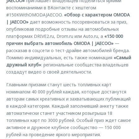
JAECOO»
приглашает владельцев поделиться яркими
воспоминаниями в ВКонтакте с хештегом
#150KWithOMODAJAECOO.
«Обзор с характером OMODA
| JAECOO»
дает возможность посоревноваться за приз,
опубликовав подробные отзывы на автомобильных
платформах DRIVE2.ru, Drom.ru или Auto.ru, а
«150 000
причин выбрать автомобиль OMODA | JAECOO»
—
рассказав в соцсети о тест-драйве автомобилей бренда.
Помимо индивидуальных, есть также номинация
«Самый
дружный клуб»
: региональные сообщества владельцев
создадут видео о своей деятельности.
Главными призами станут шесть топливных карт
номиналом 40 000 рублей каждая, которые достанутся
авторам самых креативных и захватывающих публикаций
в каждой категории. Каждый заполнивший анкету также
автоматически станет участником розыгрыша 18
топливных карт по 3000 рублей. Особый приз ждет самое
активное и дружное клубное сообщество — 150 000
рублей на проведение яркого мероприятия.