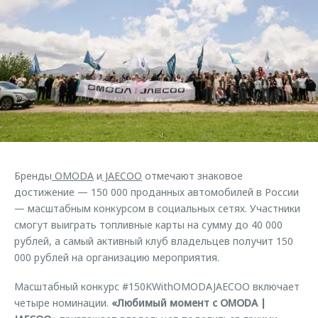
Страхование
Руководства по эксплуатации
Обратная связь
Кредитный калькулятор
Клиентская поддержка
Аксессуары
O&J Автоклуб
Одежда и сувениры
Клуб владельцев OMODA
Оригинальные аксессуары
Приложение O&J
Запчасти
Аксессуары
Трейд-ин
Одежда и сувениры
Бренды
OMODA
и
JAECOO
отмечают знаковое
Калькулятор трейд-ин
Оригинальные аксессуары
достижение — 150 000 проданных автомобилей в России
Запчасти
— масштабным конкурсом в социальных сетях. Участники
смогут выиграть топливные карты на сумму до 40 000
рублей, а самый активный клуб владельцев получит 150
000 рублей на организацию мероприятия.
Масштабный конкурс #150KWithOMODAJAECOO включает
четыре номинации.
«Любимый момент с OMODA |