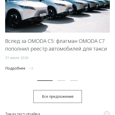
Вслед за OMODA C5: флагман OMODA C7
С
пополнил реестр автомобилей для такси
п
а
31 июля 2026
5 
Подробнее
По
Все предложения
Заказ тест-драйва