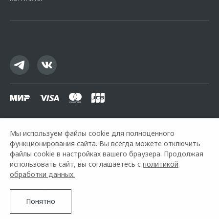
16.01.2015. Предложение ограничено и не является публичной
офертой.
Мы используем файлы cookie для полноценного
функционирования сайта. Вы всегда можете отключить
Горячая линия OMODA:
+7 (812) 445-97-98
файлы cookie в настройках вашего браузера. Продолжая
использовать сайт, вы соглашаетесь с
политикой
© 2026 Аларм-Моторс
обработки данных.
Модельный ряд
Архивные модели
Контакты
Правовая информация
Понятно