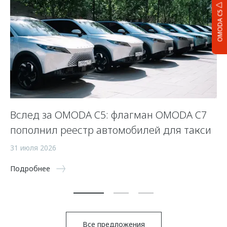
OMODA C5
Вслед за OMODA C5: флагман OMODA C7
С
пополнил реестр автомобилей для такси
п
а
31 июля 2026
5 
Подробнее
По
Все предложения