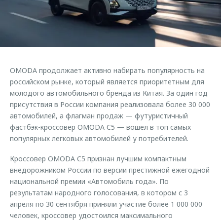
Страхование
Руководства по эксплуатации
Обратная связь
Кредитный калькулятор
Клиентская поддержка
Аксессуары
O&J Автоклуб
Одежда и сувениры
Клуб владельцев OMODA
OMODA продолжает активно набирать популярность на
Оригинальные аксессуары
Приложение O&J
российском рынке, который является приоритетным для
Запчасти
молодого автомобильного бренда из Китая. За один год
Аксессуары
присутствия в России компания реализовала более 30 000
Трейд-ин
Одежда и сувениры
автомобилей, а флагман продаж — футуристичный
фастбэк-кроссовер OMODA C5 — вошел в топ самых
Калькулятор трейд-ин
Оригинальные аксессуары
популярных легковых автомобилей у потребителей.
Запчасти
Кроссовер OMODA C5 признан лучшим компактным
внедорожником России по версии престижной ежегодной
национальной премии «Автомобиль года». По
результатам народного голосования, в котором с 3
апреля по 30 сентября приняли участие более 1 000 000
человек, кроссовер удостоился максимального