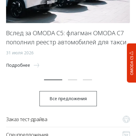
Вслед за OMODA C5: флагман OMODA C7
С
пополнил реестр автомобилей для такси
п
а
31 июля 2026
OMODA C5
5 
Подробнее
По
Все предложения
Заказ тест-драйва
Спецпредложения