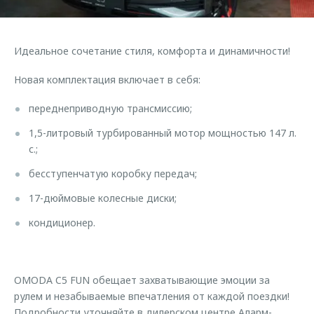
Страхование
Руководства по эксплуатации
Обратная связь
Кредитный калькулятор
Клиентская поддержка
Идеальное сочетание стиля, комфорта и динамичности!
Аксессуары
O&J Автоклуб
Новая комплектация включает в себя:
Одежда и сувениры
Клуб владельцев OMODA
Оригинальные аксессуары
Приложение O&J
переднеприводную трансмиссию;
Запчасти
1,5-литровый турбированный мотор мощностью 147 л.
Аксессуары
с.;
Трейд-ин
Одежда и сувениры
бесступенчатую коробку передач;
Калькулятор трейд-ин
Оригинальные аксессуары
17-дюймовые колесные диски;
Запчасти
кондиционер.
OMODA C5 FUN обещает захватывающие эмоции за
рулем и незабываемые впечатления от каждой поездки!
Подробности уточняйте в дилерском центре Аларм-