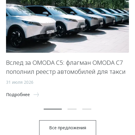
Вслед за OMODA C5: флагман OMODA C7
С
пополнил реестр автомобилей для такси
п
а
31 июля 2026
5 
Подробнее
По
Все предложения