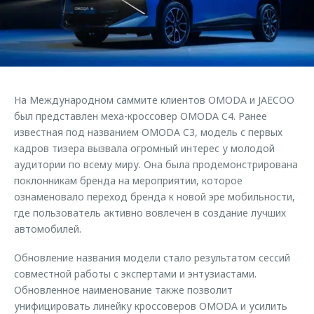
Страхование
Руководства по эксплуатации
Обратная связь
Кредитный калькулятор
Клиентская поддержка
Аксессуары
O&J Автоклуб
Одежда и сувениры
Клуб владельцев OMODA
На Международном саммите клиентов OMODA и JAECOO
Оригинальные аксессуары
Приложение O&J
был представлен меха-кроссовер OMODA C4. Ранее
Запчасти
известная под названием OMODA C3, модель с первых
Аксессуары
кадров тизера вызвала огромный интерес у молодой
Трейд-ин
Одежда и сувениры
аудитории по всему миру. Она была продемонстрирована
поклонникам бренда на мероприятии, которое
Калькулятор трейд-ин
Оригинальные аксессуары
ознаменовало переход бренда к новой эре мобильности,
Запчасти
где пользователь активно вовлечен в создание лучших
автомобилей.
Обновление названия модели стало результатом сессий
совместной работы с экспертами и энтузиастами.
Обновленное наименование также позволит
унифицировать линейку кроссоверов OMODA и усилить