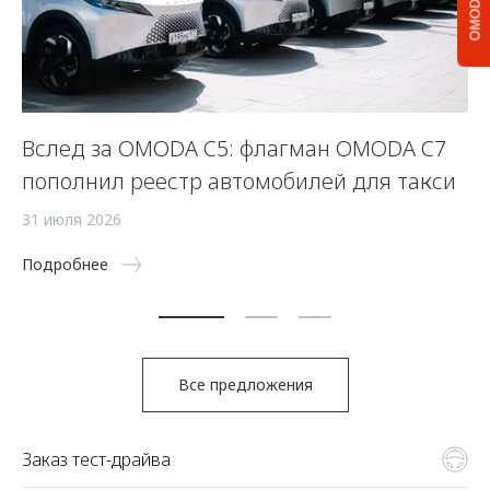
OMODA C5
Вслед за OMODA C5: флагман OMODA C7
С
пополнил реестр автомобилей для такси
п
а
31 июля 2026
5 
Подробнее
По
Все предложения
Заказ тест-драйва