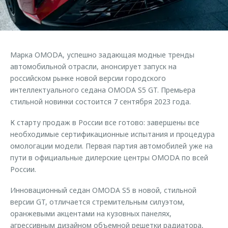
Страхование
Руководства по эксплуатации
Обратная связь
Кредитный калькулятор
Клиентская поддержка
Аксессуары
O&J Автоклуб
Марка OMODA, успешно задающая модные тренды
Одежда и сувениры
Клуб владельцев OMODA
автомобильной отрасли, анонсирует запуск на
Оригинальные аксессуары
Приложение O&J
российском рынке новой версии городского
интеллектуального седана OMODA S5 GT. Премьера
Запчасти
Аксессуары
стильной новинки состоится 7 сентября 2023 года.
Трейд-ин
Одежда и сувениры
К старту продаж в России все готово: завершены все
Калькулятор трейд-ин
Оригинальные аксессуары
необходимые сертификационные испытания и процедура
омологации модели. Первая партия автомобилей уже на
Запчасти
пути в официальные дилерские центры OMODA по всей
России.
Инновационный седан OMODA S5 в новой, стильной
версии GT, отличается стремительным силуэтом,
оранжевыми акцентами на кузовных панелях,
агрессивным дизайном объемной решетки радиатора,