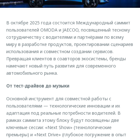
Страхование
Руководства по эксплуатации
Обратная связь
Кредитный калькулятор
Клиентская поддержка
В октябре 2025 года состоится Международный саммит
Аксессуары
O&J Автоклуб
пользователей OMODA и JAECOO, посвященный тесному
сотрудничеству с водителями и партнёрами по всему
Одежда и сувениры
Клуб владельцев OMODA
миру в разработке продуктов, проектировании сценариев
Оригинальные аксессуары
Приложение O&J
использования и совместном создании сервисов.
Запчасти
Превращая клиентов в соавторов экосистемы, бренды
Аксессуары
намечают новый путь развития для современного
Трейд-ин
Одежда и сувениры
автомобильного рынка.
Калькулятор трейд-ин
Оригинальные аксессуары
От тест-драйвов до музыки
Запчасти
Основной инструмент для совместной работы с
пользователями — технологические инновации и их
адаптация под реальные потребности водителей. В
рамках саммита этому блоку будут посвящены две
ключевые сессии: «Next Show» (технологические
премьеры) и «Next Drive» (глубокое погружение в опыт