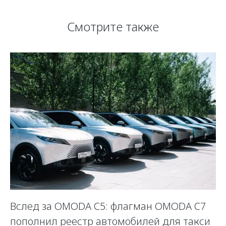
Смотрите также
Вслед за OMODA C5: флагман OMODA C7
С
пополнил реестр автомобилей для такси
п