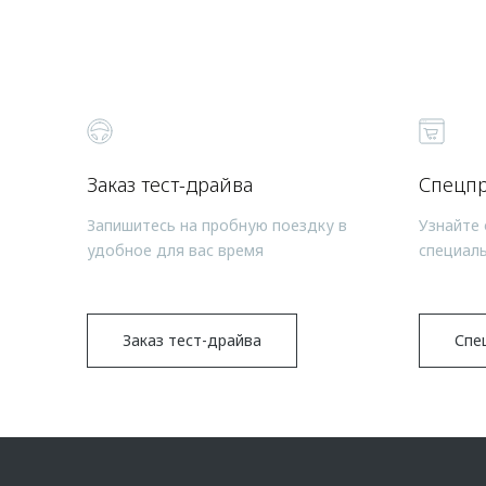
Заказ тест-драйва
Спецп
Запишитесь на пробную поездку в
Узнайте 
удобное для вас время
специал
Заказ тест-драйва
Спе