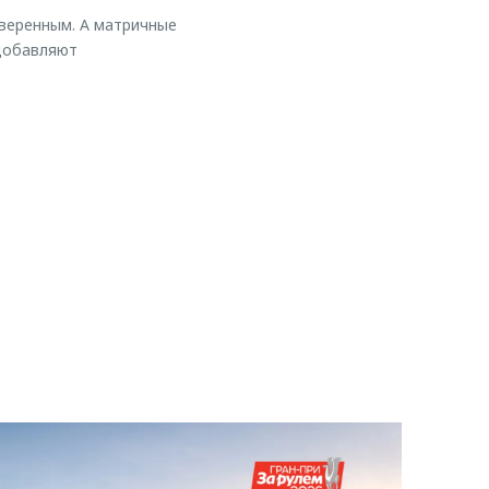
веренным. А матричные
 добавляют