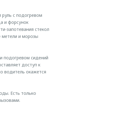
 руль с подогревом
да и форсунок
ти-запотевания стекол
е метели и морозы
 и подогревом сидений
ставляет доступ к
ко водитель окажется
оды. Есть только
вызовами.