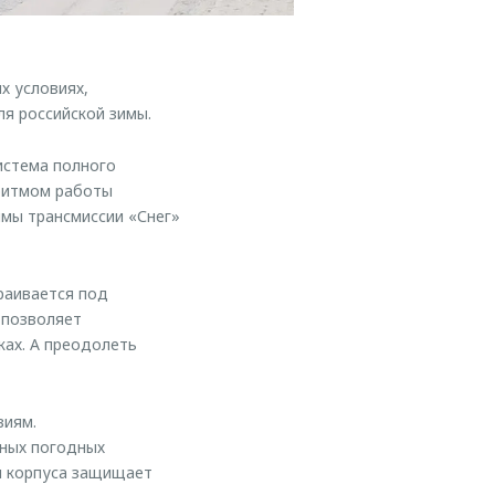
х условиях,
я российской зимы.
истема полного
оритмом работы
мы трансмиссии «Снег»
раивается под
 позволяет
ках. А преодолеть
виям.
чных погодных
и корпуса защищает