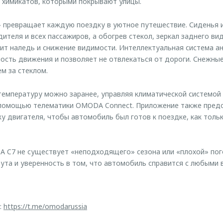
 химикатов, которыми покрывают улицы.
 превращает каждую поездку в уютное путешествие. Сиденья и
ителя и всех пассажиров, а обогрев стекол, зеркал заднего ви
т наледь и снижение видимости. Интеллектуальная система ан
ость движения и позволяет не отвлекаться от дороги. Снежны
м за стеклом.
емпературу можно заранее, управляя климатической системой
 помощью телематики OMODA Connect. Приложение также предо
у двигателя, чтобы автомобиль был готов к поездке, как толь
 C7 не существует «неподходящего» сезона или «плохой» пог
та и уверенность в том, что автомобиль справится с любыми 
:
https://t.me/omodarussia