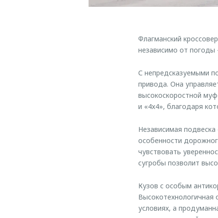
Флагманский кроссовер
независимо от погоды 
С непредсказуемыми по
привода. Она управляе
высокоскоростной муф
и «4х4», благодаря ко
Независимая подвеска 
особенности дорожного
чувствовать увереннос
сугробы позволит высок
Кузов с особым антико
Высокотехнологичная о
условиях, а продуманн