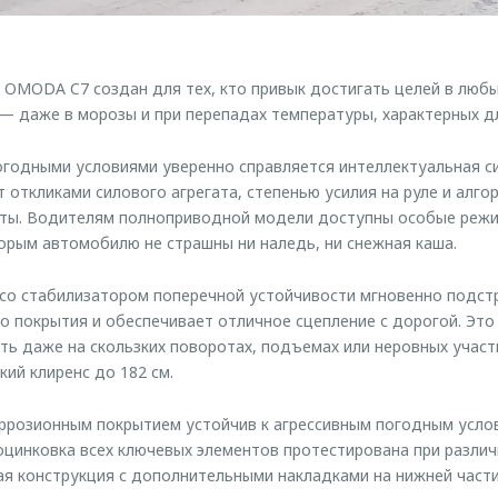
 OMODA C7 создан для тех, кто привык достигать целей в любы
— даже в морозы и при перепадах температуры, характерных дл
годными условиями уверенно справляется интеллектуальная с
т откликами силового агрегата, степенью усилия на руле и алг
ты. Водителям полноприводной модели доступны особые режи
торым автомобилю не страшны ни наледь, ни снежная каша.
со стабилизатором поперечной устойчивости мгновенно подст
 покрытия и обеспечивает отличное сцепление с дорогой. Это
ть даже на скользких поворотах, подъемах или неровных участ
ий клиренс до 182 см.
ррозионным покрытием устойчив к агрессивным погодным усло
цинковка всех ключевых элементов протестирована при разли
ая конструкция с дополнительными накладками на нижней част