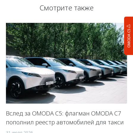
Смотрите также
OMODA C5
Вслед за OMODA C5: флагман OMODA C7
С
пополнил реестр автомобилей для такси
п
а
31 июля 2026