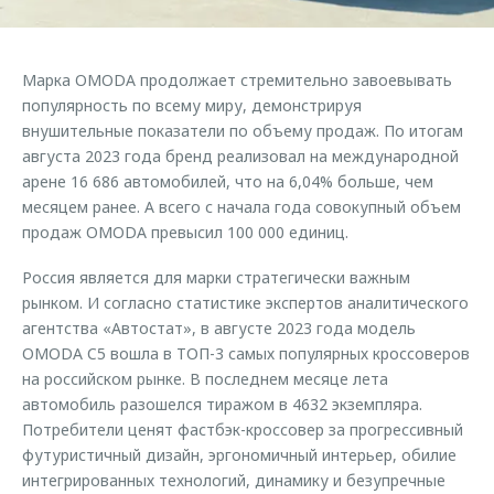
Страхование
Руководства по эксплуатации
Обратная связь
Кредитный калькулятор
Клиентская поддержка
Марка OMODA продолжает стремительно завоевывать
Аксессуары
O&J Автоклуб
популярность по всему миру, демонстрируя
внушительные показатели по объему продаж. По итогам
Одежда и сувениры
Клуб владельцев OMODA
августа 2023 года бренд реализовал на международной
Оригинальные аксессуары
Приложение O&J
арене 16 686 автомобилей, что на 6,04% больше, чем
Запчасти
месяцем ранее. А всего с начала года совокупный объем
Аксессуары
продаж OMODA превысил 100 000 единиц.
Трейд-ин
Одежда и сувениры
Россия является для марки стратегически важным
Калькулятор трейд-ин
Оригинальные аксессуары
рынком. И согласно статистике экспертов аналитического
Запчасти
агентства «Автостат», в августе 2023 года модель
OMODA C5 вошла в ТОП-3 самых популярных кроссоверов
на российском рынке. В последнем месяце лета
автомобиль разошелся тиражом в 4632 экземпляра.
Потребители ценят фастбэк-кроссовер за прогрессивный
футуристичный дизайн, эргономичный интерьер, обилие
интегрированных технологий, динамику и безупречные