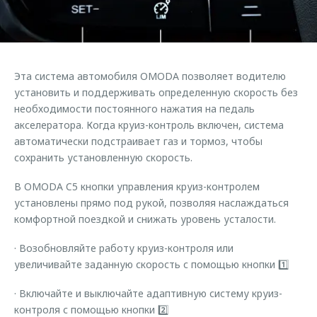
Страхование
Руководства по эксплуатации
Обратная связь
Кредитный калькулятор
Клиентская поддержка
Аксессуары
O&J Автоклуб
Эта система автомобиля ОMODA позволяет водителю
Одежда и сувениры
Клуб владельцев OMODA
установить и поддерживать определенную скорость без
Оригинальные аксессуары
Приложение O&J
необходимости постоянного нажатия на педаль
акселератора. Когда круиз-контроль включен, система
Запчасти
Аксессуары
автоматически подстраивает газ и тормоз, чтобы
сохранить установленную скорость.
Трейд-ин
Одежда и сувениры
Калькулятор трейд-ин
Оригинальные аксессуары
В OMODA C5 кнопки управления круиз-контролем
установлены прямо под рукой, позволяя наслаждаться
Запчасти
комфортной поездкой и снижать уровень усталости.
· Возобновляйте работу круиз-контроля или
увеличивайте заданную скорость с помощью кнопки 1️⃣
· Включайте и выключайте адаптивную систему круиз-
контроля с помощью кнопки 2️⃣