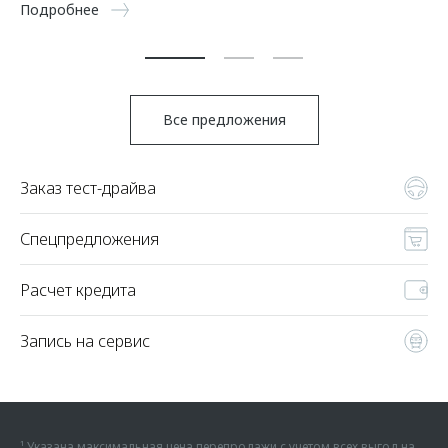
Подробнее
По
Все предложения
Заказ тест-драйва
Спецпредложения
Расчет кредита
Запись на сервис
¹ Указана максимальная цена перепродажи с учетом всех выгод на