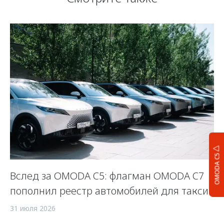
OMODA C5
Вслед за OMODA C5: флагман OMODA C7
С
пополнил реестр автомобилей для такси
п
а
31 июля 2026
5 