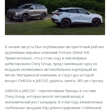
Страхование
Руководства по эксплуатации
Обратная связь
Кредитный калькулятор
Клиентская поддержка
Аксессуары
O&J Автоклуб
Одежда и сувениры
Клуб владельцев OMODA
Оригинальные аксессуары
Приложение O&J
Запчасти
В начале августа был опубликован авторитетный рейтинг
Аксессуары
крупнейших мировых компаний Fortune Global 500.
Трейд-ин
Одежда и сувениры
Примечательно, что в этом году в нем впервые
дебютировала Chery Group, представляющая одну из
Калькулятор трейд-ин
Оригинальные аксессуары
ведущих независимых автомобильных корпораций из
Запчасти
Китая. Материнской компании, в структуру которой
входят OMODA и JAECOO удалось занять 385-ую строчку.
OMODA и JAECOO – перспективные бренды в составе
Chery Group, которые вносят весомый вклад в
экономический рост концерна. В этом году ежемесячные
глобальные продажи O&J демонстрировали стабильный