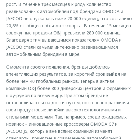
рост. В течение трех месяцев к ряду количество
реализованных автомобилей под брендами OMODA и
JAECOO не опускалась ниже 20 000 единиц, что составило
20,8% от общего объема экспорта. В течение 15 месяцев
совокупные продажи O&J превысили 280 000 единиц.
Благодаря этим выдающимся показателям OMODA и
JAECOO стали самыми интенсивно развивающимися
автомобильным брендами в мире.
С момента своего появления, бренды добились
впечатляющих результатов, за короткий срок выйдя на
более чем 40 глобальных рынков. Теперь в активе
компании O&J более 800 дилерских центров и фирменных
шоу-румов по всему миру. При этом бренды не
останавливаются на достигнутом, постепенно расширяя
свои продуктовые линейки высокотехнологичными и
стильными моделями. Так, например, среди ожидаемых
новинок – инновационные кроссоверы OMODA C7 и
JAECOO J5, которые вне всяких сомнений изменят
стандарты, принятые в современной автомобильной