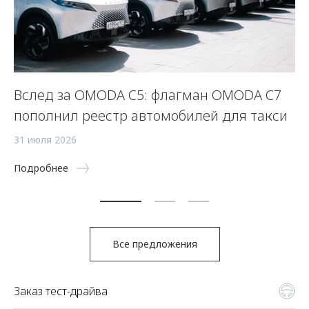
Вслед за OMODA C5: флагман OMODA C7
С
пополнил реестр автомобилей для такси
п
а
31 июля 2026
5 
Подробнее
По
Все предложения
Заказ тест-драйва