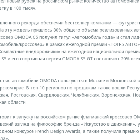
л новый рубеж на российском рынке: количество автомобиле
тку в 100 тысяч.
вленного рекорда обеспечил бестселлер компании — футурист
На эту модель пришлось 80% общего объема реализованных ав
ссовер OMODA C5 получил титул «Автомобиль года» и стал ли
мобиль/кроссовер» в рамках ежегодной премии «ТОП-5 АВТО».
«Компактные внедорожники» на ежегодной национальной преми
S5 и его спортивная версия OMODA S5 GT составляют 20% все
стью автомобили OMODA пользуются в Москве и Московской об
рском крае. В топ-10 регионов по продажам также вошли Респу
кая, Ростовская, Свердловская, Челябинская, Воронежская, Но
кая области.
овит к запуску на российском рынке флагманский кроссовер 
вежий взгляд на философию бренда «Искусство в движении», 
ном конкурсе French Design Awards, а также получила премию
да».