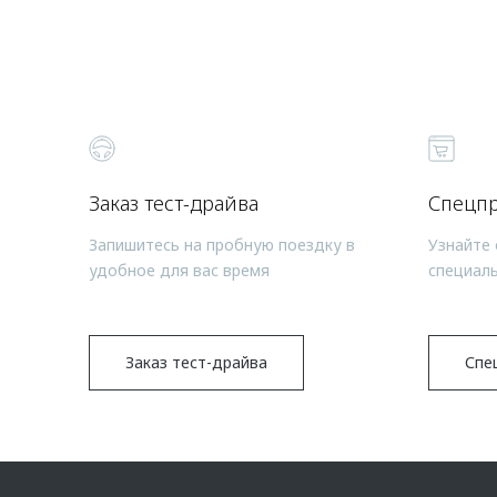
Заказ тест-драйва
Спецп
Запишитесь на пробную поездку в
Узнайте 
удобное для вас время
специал
Заказ тест-драйва
Спе