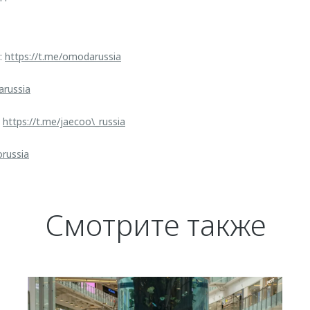
:
https://t.me/omodarussia
arussia
:
https://t.me/jaecoo\_russia
orussia
Смотрите также