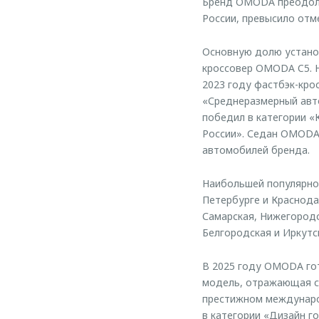
Бренд OMODA преодоле
России, превысило отме
Основную долю устано
кроссовер OMODA C5. 
2023 году фастбэк-кро
«Среднеразмерный авто
победил в категории 
России». Седан OMODA 
автомобилей бренда.
Наибольшей популярно
Петербурге и Краснода
Самарская, Нижегородс
Белгородская и Иркутс
В 2025 году OMODA гот
модель, отражающая с
престижном международ
в категории «Дизайн го