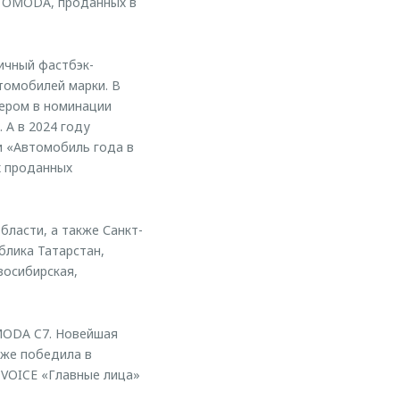
й OMODA, проданных в
ичный фастбэк-
томобилей марки. В
дером в номинации
 А в 2024 году
и «Автомобиль года в
х проданных
ласти, а также Санкт-
блика Татарстан,
восибирская,
OMODA C7. Новейшая
уже победила в
 VOICE «Главные лица»