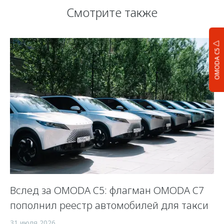
Смотрите также
OMODA C5
Вслед за OMODA C5: флагман OMODA C7
С
пополнил реестр автомобилей для такси
п
а
31 июля 2026