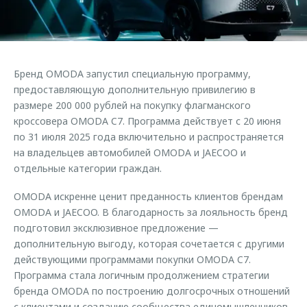
Страхование
Руководства по эксплуатации
Обратная связь
Кредитный калькулятор
Клиентская поддержка
Аксессуары
O&J Автоклуб
Бренд OMODA запустил специальную программу,
Одежда и сувениры
Клуб владельцев OMODA
предоставляющую дополнительную привилегию в
Оригинальные аксессуары
Приложение O&J
размере 200 000 рублей на покупку флагманского
кроссовера OMODA C7. Программа действует с 20 июня
Запчасти
Аксессуары
по 31 июля 2025 года включительно и распространяется
на владельцев автомобилей OMODA и JAECOO и
Трейд-ин
Одежда и сувениры
отдельные категории граждан.
Калькулятор трейд-ин
Оригинальные аксессуары
OMODA искренне ценит преданность клиентов брендам
Запчасти
OMODA и JAECOO. В благодарность за лояльность бренд
подготовил эксклюзивное предложение —
дополнительную выгоду, которая сочетается с другими
действующими программами покупки OMODA C7.
Программа стала логичным продолжением стратегии
бренда OMODA по построению долгосрочных отношений
с клиентами и созданию сообщества единомышленников.